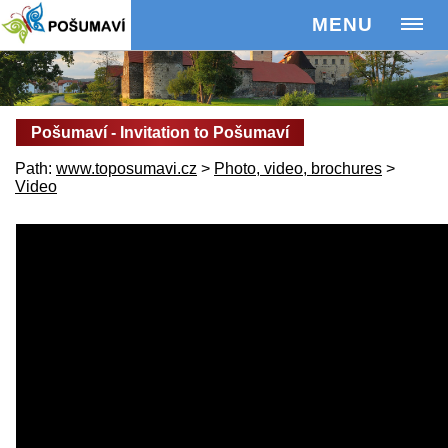
MENU
Pošumaví - Invitation to Pošumaví
Path:
www.toposumavi.cz
>
Photo, video, brochures
>
Video