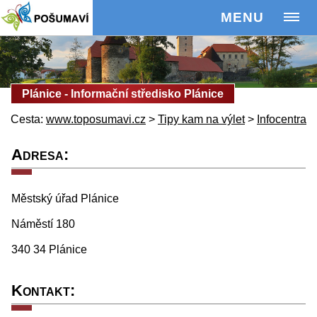
MENU
Plánice - Informační středisko Plánice
Cesta:
www.toposumavi.cz
>
Tipy kam na výlet
>
Infocentra
Adresa:
Městský úřad Plánice
Náměstí 180
340 34 Plánice
Kontakt: