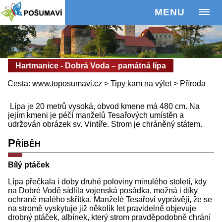
MENU
Hartmanice - Dobrá Voda – památná lípa
Cesta:
www.toposumavi.cz
>
Tipy kam na výlet
>
Příroda
Lípa je 20 metrů vysoká, obvod kmene má 480 cm. Na
jejím kmeni je péčí manželů Tesařových umístěn a
udržován obrázek sv. Vintíře. Strom je chráněný státem.
Příběh
Bílý ptáček
Lípa přečkala i doby druhé poloviny minulého století, kdy
na Dobré Vodě sídlila vojenská posádka, možná i díky
ochraně malého skřítka. Manželé Tesařovi vyprávějí, že se
na stromě vyskytuje již několik let pravidelně objevuje
drobný ptáček, albínek, který strom pravděpodobně chrání