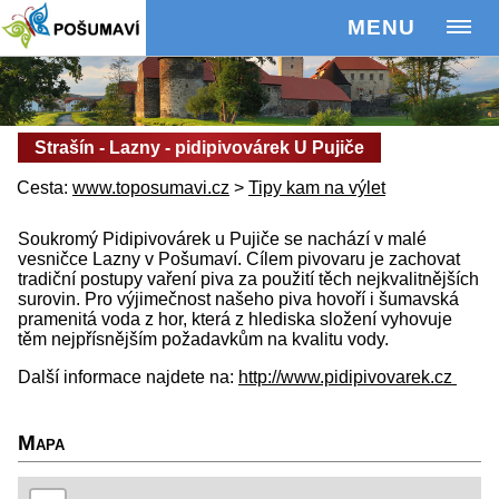
MENU
Strašín - Lazny - pidipivovárek U Pujiče
Cesta:
www.toposumavi.cz
>
Tipy kam na výlet
Soukromý Pidipivovárek u Pujiče se nachází v malé
vesničce Lazny v Pošumaví. Cílem pivovaru je zachovat
tradiční postupy vaření piva za použití těch nejkvalitnějších
surovin. Pro výjimečnost našeho piva hovoří i šumavská
pramenitá voda z hor, která z hlediska složení vyhovuje
těm nejpřísnějším požadavkům na kvalitu vody.
Další informace najdete na:
http://www.pidipivovarek.cz
Mapa