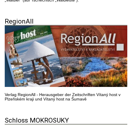
„Waidler“ (auf Tschechisch „Waldleute“).
RegionAll
Verlag RegionAll - Herausgeber der Zeitschriften Vítaný host v
Plzeňském kraji und Vítaný host na Šumavě
Schloss MOKROSUKY