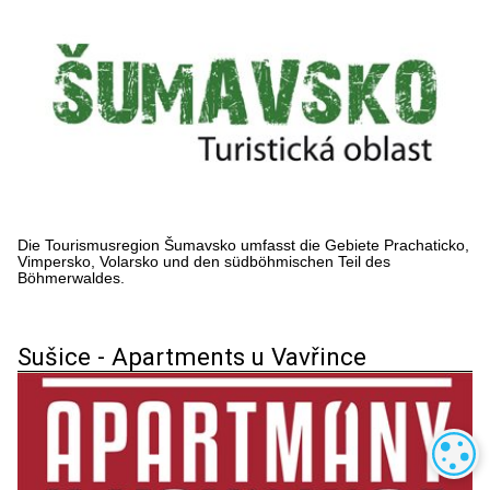
Die Tourismusregion Šumavsko umfasst die Gebiete Prachaticko,
Vimpersko, Volarsko und den südböhmischen Teil des
Böhmerwaldes.
Sušice - Apartments u Vavřince
C