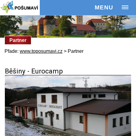
MENU
Partner
Pfade:
www.toposumavi.cz
>
Partner
Běšiny - Eurocamp