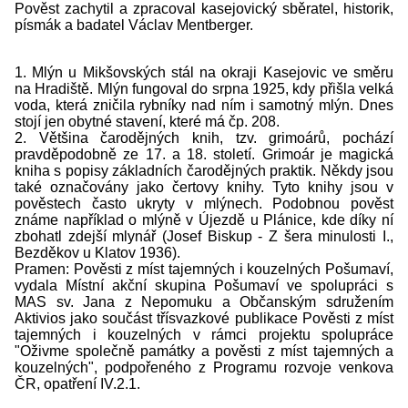
Pověst zachytil a zpracoval kasejovický sběratel, historik,
písmák a badatel Václav Mentberger.
1. Mlýn u Mikšovských stál na okraji Kasejovic ve směru
na Hradiště. Mlýn fungoval do srpna 1925, kdy přišla velká
voda, která zničila rybníky nad ním i samotný mlýn. Dnes
stojí jen obytné stavení, které má čp. 208.
2. Většina čarodějných knih, tzv. grimoárů, pochází
pravděpodobně ze 17. a 18. století. Grimoár je magická
kniha s popisy základních čarodějných praktik. Někdy jsou
také označovány jako čertovy knihy. Tyto knihy jsou v
pověstech často ukryty v mlýnech. Podobnou pověst
známe například o mlýně v Újezdě u Plánice, kde díky ní
zbohatl zdejší mlynář (Josef Biskup - Z šera minulosti I.,
Bezděkov u Klatov 1936).
Pramen: Pověsti z míst tajemných i kouzelných Pošumaví,
vydala Místní akční skupina Pošumaví ve spolupráci s
MAS sv. Jana z Nepomuku a Občanským sdružením
Aktivios jako součást třísvazkové publikace Pověsti z míst
tajemných i kouzelných v rámci projektu spolupráce
"Oživme společně památky a pověsti z míst tajemných a
kouzelných", podpořeného z Programu rozvoje venkova
ČR, opatření IV.2.1.