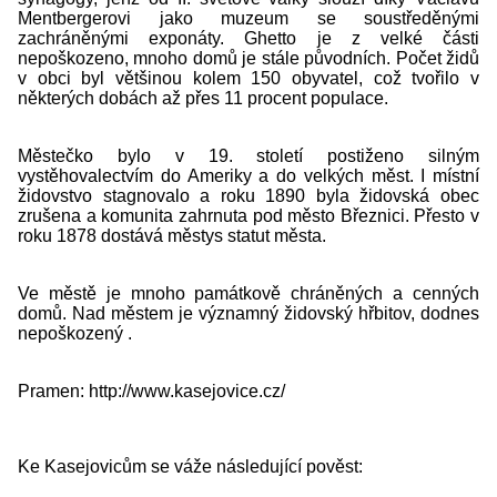
Mentbergerovi jako muzeum se soustředěnými
zachráněnými exponáty. Ghetto je z velké části
nepoškozeno, mnoho domů je stále původních. Počet židů
v obci byl většinou kolem 150 obyvatel, což tvořilo v
některých dobách až přes 11 procent populace.
Městečko bylo v 19. století postiženo silným
vystěhovalectvím do Ameriky a do velkých měst. I místní
židovstvo stagnovalo a roku 1890 byla židovská obec
zrušena a komunita zahrnuta pod město Březnici. Přesto v
roku 1878 dostává městys statut města.
Ve městě je mnoho památkově chráněných a cenných
domů. Nad městem je významný židovský hřbitov, dodnes
nepoškozený .
Pramen: http://www.kasejovice.cz/
Ke Kasejovicům se váže následující pověst: