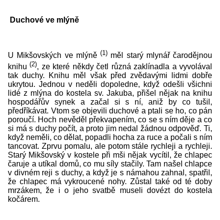
Duchové ve mlýně
(1)
U Mikšovských ve mlýně
měl starý mlynář čarodějnou
(2)
knihu
, ze které někdy četl různá zaklínadla a vyvolával
tak duchy. Knihu měl však před zvědavými lidmi dobře
ukrytou. Jednou v neděli dopoledne, když odešli všichni
lidé z mlýna do kostela sv. Jakuba, přišel nějak na knihu
hospodářův synek a začal si s ní, aniž by co tušil,
předříkávat. Vtom se objevili duchové a ptali se ho, co pán
poroučí. Hoch nevěděl překvapením, co se s ním děje a co
si má s duchy počít, a proto jim nedal žádnou odpověď. Ti,
když neměli, co dělat, popadli hocha za ruce a počali s ním
tancovat. Zprvu pomalu, ale potom stále rychleji a rychleji.
Starý Mikšovský v kostele při mši nějak vycítil, že chlapec
čaruje a utíkal domů, co mu síly stačily. Tam našel chlapce
v divném reji s duchy, a když je s námahou zahnal, spatřil,
že chlapec má vykroucené nohy. Zůstal také od té doby
mrzákem, že i o jeho svatbě museli dovézt do kostela
kočárem.