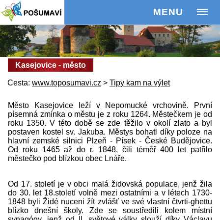
MENU
Kasejovice - město
Cesta:
www.toposumavi.cz
>
Tipy kam na výlet
Město Kasejovice leží v Nepomucké vrchovině. První
písemná zmínka o městu je z roku 1264. Městečkem je od
roku 1350. V této době se zde těžilo v okolí zlato a byl
postaven kostel sv. Jakuba. Městys bohatl díky poloze na
hlavní zemské silnici Plzeň - Písek - České Budějovice.
Od roku 1465 až do r. 1848, čili téměř 400 let patřilo
městečko pod blízkou obec Lnáře.
Od 17. století je v obci malá židovská populace, jenž žila
do 30. let 18.století volně mezi ostatními a v létech 1730-
1848 byli Židé nuceni žít zvlášť ve své vlastní čtvrti-ghettu
blízko dnešní školy. Zde se soustředili kolem místní
synagógy, jenž od II. světové války slouží díky Václavu