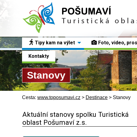
Tipy kam na výlet
Foto, video, pro
Kontakty
Stanovy
Cesta:
www.toposumavi.cz
>
Destinace
>
Stanovy
Aktuální stanovy spolku Turistická
oblast Pošumaví z.s.