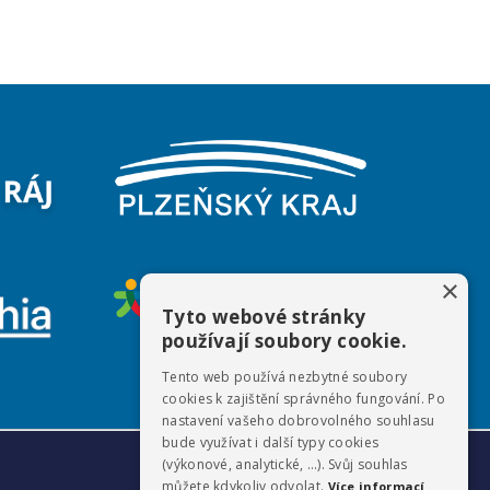
×
Tyto webové stránky
používají soubory cookie.
Tento web používá nezbytné soubory
cookies k zajištění správného fungování. Po
nastavení vašeho dobrovolného souhlasu
bude využívat i další typy cookies
Webdesign & hosting:
ŠumavaNet.CZ
(výkonové, analytické, …). Svůj souhlas
můžete kdykoliv odvolat.
Více informací