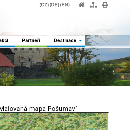
CZ
DE
EN
akcí
Partneři
Destinace
Malovaná mapa Pošumaví