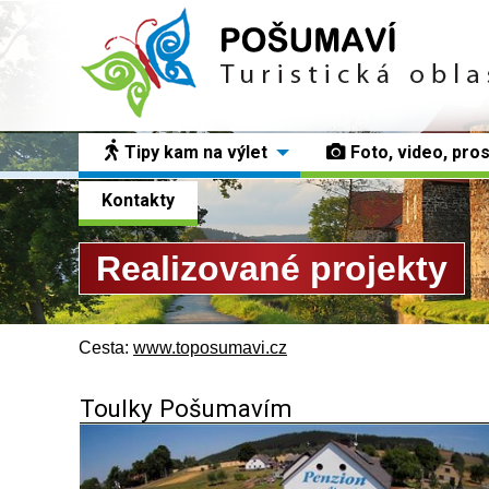
Tipy kam na výlet
Foto, video, pro
Kontakty
Realizované projekty
Cesta:
www.toposumavi.cz
Toulky Pošumavím