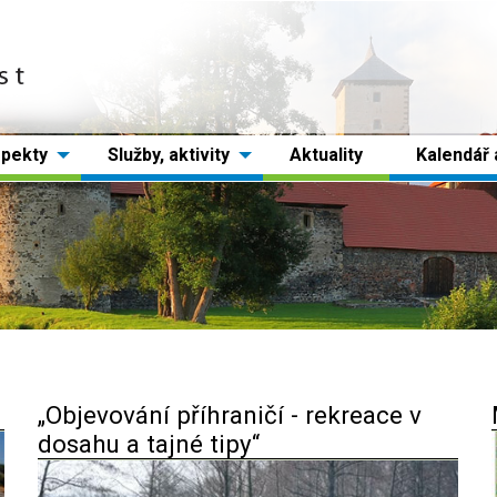
spekty
Služby, aktivity
Aktuality
Kalendář 
„Objevování příhraničí - rekreace v
dosahu a tajné tipy“