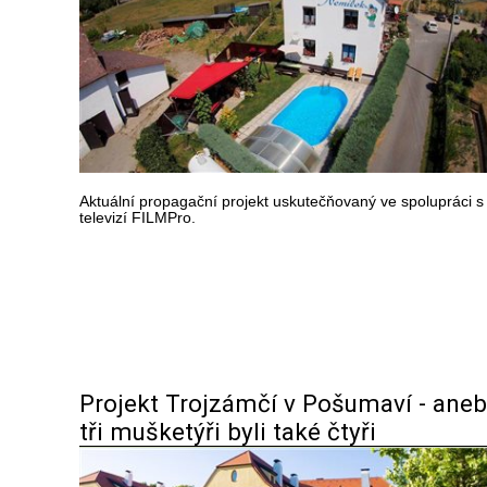
Aktuální propagační projekt uskutečňovaný ve spolupráci s
televizí FILMPro.
Projekt Trojzámčí v Pošumaví - aneb
tři mušketýři byli také čtyři