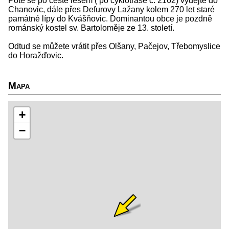
Poté se po cestě lesem ( po cyklotrase č. 2162) vydejte do
Chanovic, dále přes Defurovy Lažany kolem 270 let staré
památné lípy do Kvášňovic. Dominantou obce je pozdně
románský kostel sv. Bartoloměje ze 13. století.
Odtud se můžete vrátit přes Olšany, Pačejov, Třebomyslice
do Horažďovic.
Mapa