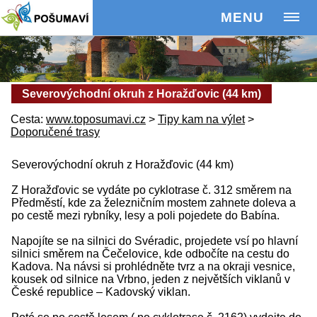
MENU
Severovýchodní okruh z Horažďovic (44 km)
Cesta:
www.toposumavi.cz
>
Tipy kam na výlet
>
Doporučené trasy
Severovýchodní okruh z Horažďovic (44 km)
Z Horažďovic se vydáte po cyklotrase č. 312 směrem na
Předměstí, kde za železničním mostem zahnete doleva a
po cestě mezi rybníky, lesy a poli pojedete do Babína.
Napojíte se na silnici do Svéradic, projedete vsí po hlavní
silnici směrem na Čečelovice, kde odbočíte na cestu do
Kadova. Na návsi si prohlédněte tvrz a na okraji vesnice,
kousek od silnice na Vrbno, jeden z největších viklanů v
České republice – Kadovský viklan.